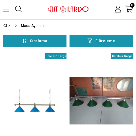
0
Masa Aydınlatmaları
Sıralama
Filtreleme
Ücretsiz Kargo
Ücretsiz Kargo