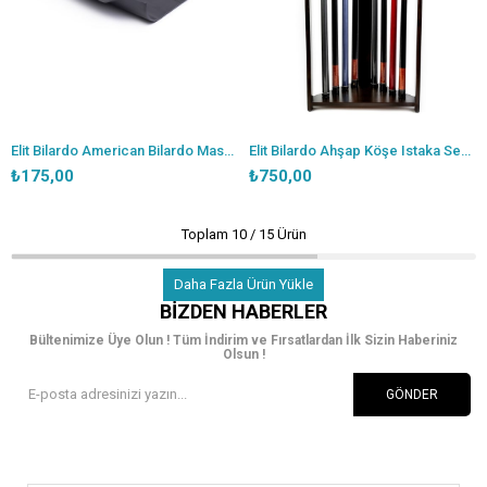
Elit Bilardo American Bilardo Masa Küreği
Elit Bilardo Ahşap Köşe Istaka Sehpası
₺175,00
₺750,00
Toplam
10
/
15
Ürün
Daha Fazla Ürün Yükle
BIZDEN HABERLER
Bültenimize Üye Olun ! Tüm İndirim ve Fırsatlardan İlk Sizin Haberiniz
Olsun !
GÖNDER