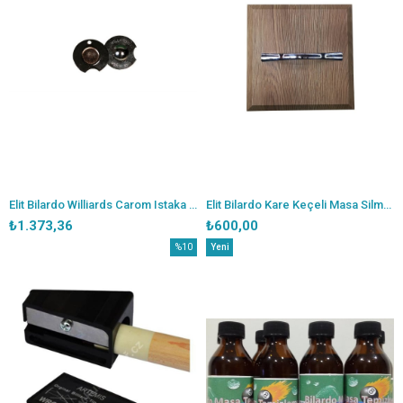
Elit Bilardo Williards Carom Istaka Uç Zımparalama Aparatı 12mm
Elit Bilardo Kare Keçeli Masa Silme Takozu
₺1.373,36
₺600,00
%10
Yeni
İndirim
Ürün
%10İndirim