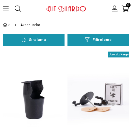
0
Aksesuarlar
Sıralama
Filtreleme
Ücretsiz Kargo