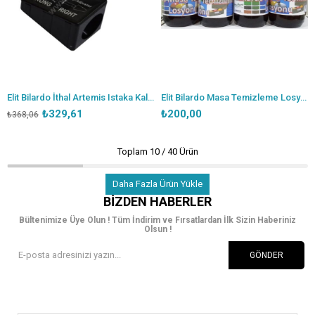
Elit Bilardo İthal Artemis Istaka Kalemtraş Aparatı
Elit Bilardo Masa Temizleme Losyonu
₺329,61
₺200,00
₺368,06
Toplam
10
/
40
Ürün
Daha Fazla Ürün Yükle
BIZDEN HABERLER
Bültenimize Üye Olun ! Tüm İndirim ve Fırsatlardan İlk Sizin Haberiniz
Olsun !
GÖNDER