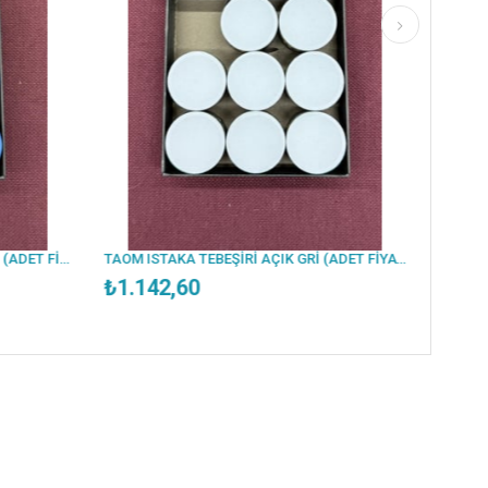
TAOM ISTAKA TEBEŞİRİ AÇIK GRİ (ADET FİYATTIR)
60
₺1.142,60