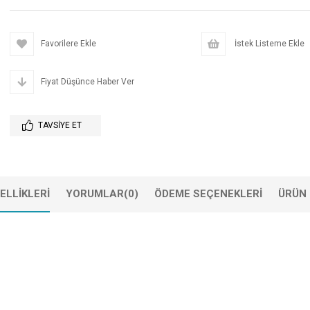
Favorilere Ekle
İstek Listeme Ekle
Fiyat Düşünce Haber Ver
TAVSIYE ET
ELLIKLERI
YORUMLAR
(0)
ÖDEME SEÇENEKLERI
ÜRÜN 