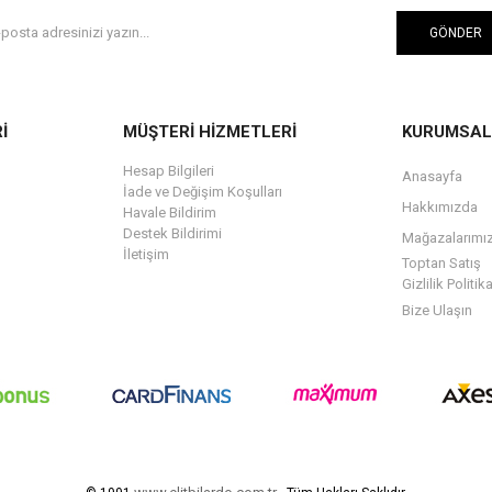
GÖNDER
İ
MÜŞTERİ HİZMETLERİ
KURUMSAL
Hesap Bilgileri
Anasayfa
İade ve Değişim Koşulları
Hakkımızda
Havale Bildirim
Destek Bildirimi
Mağazalarımı
İletişim
Toptan Satış
Gizlilik Politik
Bize Ulaşın