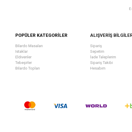
POPÜLER KATEGORİLER
ALIŞVERİŞ BİLGİLER
Bilardo Masaları
Sipariş
Istaklar
Sepetim
Eldivenler
İade Taleplerim
Tebeşirler
Sipariş Takibi
Bilardo Topları
Hesabım