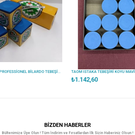
NIR SUPER PROFESSİONEL BİLARDO TEBEŞİRİ (3'LÜ)
TAOM ISTAKA TEBEŞİRİ KOYU MAVİ (ADET FİYATTIR)
₺1.142,60
₺1.142,
BIZDEN HABERLER
Bültenimize Üye Olun ! Tüm İndirim ve Fırsatlardan İlk Sizin Haberiniz Olsun !